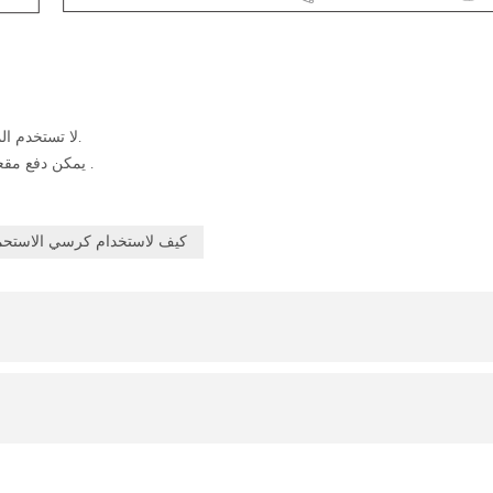
لا تستخدم المنظفات القاسية أو الكيماويات المسببة للتآكل أو المنظفات الكاشطة.
يمكن دفع مقعد الدش بحيث يكون عموديًا لتوفير المساحة متى ليس قيد الاستخدام .
كيف لاستخدام كرسي الاستحم