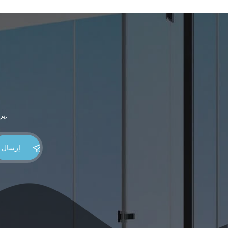
يرجى القراءة ، البقاء على اطلاع ، الاشتراك ، ونحن نرحب بك لتخبرنا ماذا أنت فكر.