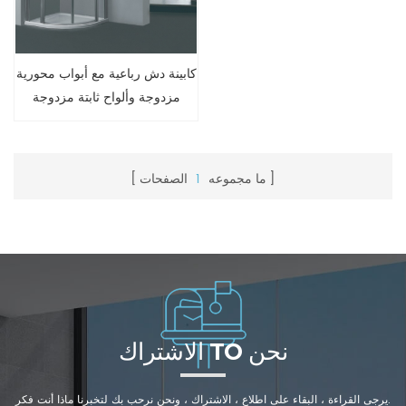
كابينة دش رباعية مع أبواب محورية
مزدوجة وألواح ثابتة مزدوجة
ما مجموعه
1
الصفحات
الاشتراك TO نحن
يرجى القراءة ، البقاء على اطلاع ، الاشتراك ، ونحن نرحب بك لتخبرنا ماذا أنت فكر.